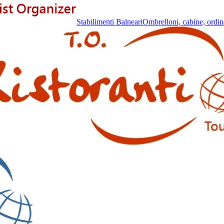
Stabilimenti Balneari
Ombrelloni, cabine, ordin