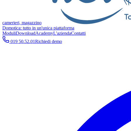
camerieri, magazzino
Domotica: tutto in un'unica piattaforma
Moduli
Download
Academy
L'azienda
Contatti
019 50.52.01
Richiedi demo