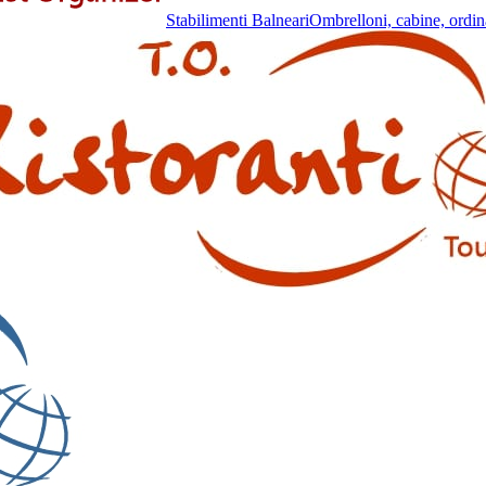
Stabilimenti Balneari
Ombrelloni, cabine, ordin