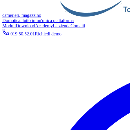
camerieri, magazzino
Domotica: tutto in un'unica piattaforma
Moduli
Download
Academy
L'azienda
Contatti
019 50.52.01
Richiedi demo