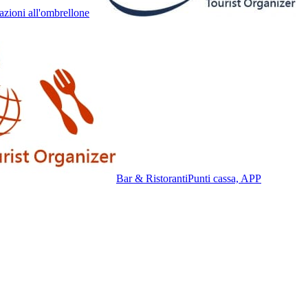
azioni all'ombrellone
Bar & Ristoranti
Punti cassa, APP