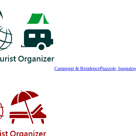
Campeggi & Residence
Piazzole, bungalo