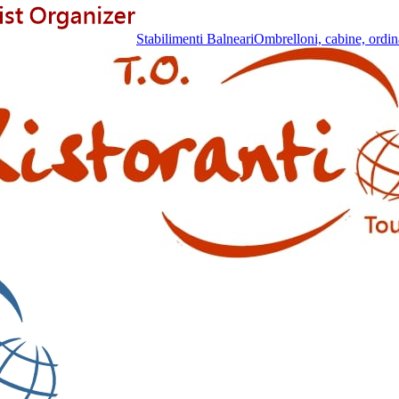
Stabilimenti Balneari
Ombrelloni, cabine, ordin