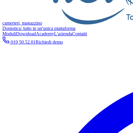
camerieri, magazzino
Domotica: tutto in un'unica piattaforma
Moduli
Download
Academy
L'azienda
Contatti
019 50.52.01
Richiedi demo