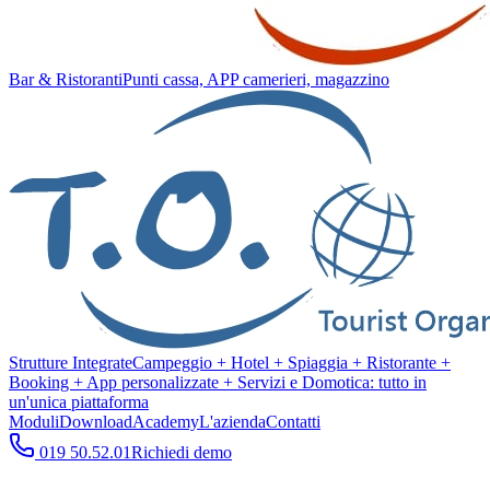
Bar & Ristoranti
Punti cassa, APP camerieri, magazzino
Strutture Integrate
Campeggio + Hotel + Spiaggia + Ristorante +
Booking + App personalizzate + Servizi e Domotica: tutto in
un'unica piattaforma
Moduli
Download
Academy
L'azienda
Contatti
019 50.52.01
Richiedi demo