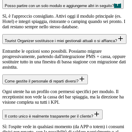
Posso partire con un solo modulo e aggiungerne altri in seguito?
Sì, è l'approccio consigliato. Attivi oggi il modulo principale (es.
Hotel) e integri spiaggia, ristorante o camping quando sei pronto. I
dati restano sempre nello stesso database.
Tourist Organizer sostituisce i miei gestionali attuali o si affianca?
Entrambe le opzioni sono possibili. Possiamo migrare
progressivamente, partendo dall'integrazione PMS + cassa, oppure
sostituire tutto in una finestra di bassa stagione con migrazione dati
assistita.
Come gestite il personale di reparti diversi?
Ogni utente ha un profilo con permessi specifici per modulo. Il
receptionist non vede la cassa del bar spiaggia, ma la direzione ha
visione completa su tutti i KPI.
Il conto unico è realmente trasparente per il cliente?
Sì: l'ospite vede in qualsiasi momento (da APP o totem) i consumi
divisi per reparto, con la possibilità di saldare parzialmente o al