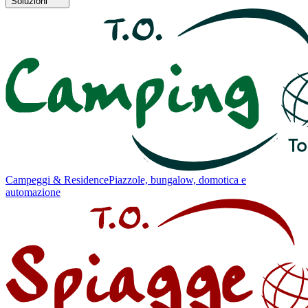
Soluzioni
Campeggi & Residence
Piazzole, bungalow, domotica e
automazione